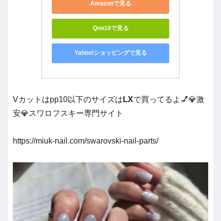
Amazonで見る
Qoo10で見る
Yahoo!ショッピングで見る
Vカットはpp10以下のサイズは
LX
で買ってるよ💅💎激
安💎スワロフスキー専門サイト
https://miuk-nail.com/swarovski-nail-parts/