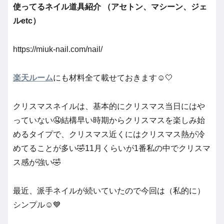
使ってるネイル道具紹介 （アセトン、マシーン、ジェ
ルetc）
https://miuk-nail.com/nail/
楽天ルーム
にも材料全て載せておきます☺️🤍
クリスマスネイルは、基本的にクリスマス当日にはや
っていない🤤結構早い時期からクリスマスを楽しみ始
めるタイプで、クリスマス近くにはクリスマス熱が冷
めてることが多い🤣11月くらいが1番私の中でクリスマ
ス感が強い🤣
最近、派手ネイルが続いていたので今回は（私的に）
シンプル☺️💙