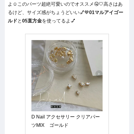
よ☺️このパーツ超絶可愛いのでオススメ🤤🤍高さはあ
るけど、サイズ感がちょうどいい💅💙
01マルアイゴー
ルド
と
05直方金
を使ってるよ💅
D Nail アクセサリー クリアパー
ツMIX　ゴールド