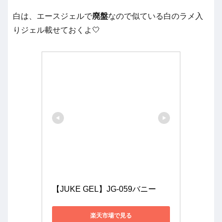
白は、エースジェルで
廃盤
なので似ている白のラメ入
りジェル載せておくよ🤍
【JUKE GEL】JG-059バニー
楽天市場で見る