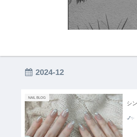
HOME
NAIL BLO
2024-12
NAIL BLOG
シ
💅✨