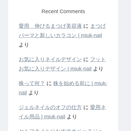
Recent Comments
愛用 伸びるまつげ美容液
に
まつげ
パーマと新しいカラコン | miuk-nail
より
お気に入りネイルデザイン
に
フット
お気に入りデザイン | miuk-nail
より
株って何？
に
株を始める前に | miuk-
nail
より
ジェルネイルのオフの仕方
に
愛用ネ
イル用品 | miuk-nail
より