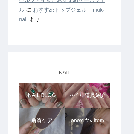
セルフネイルにおすすめベースジェ
ル
に
おすすめトップジェル | miuk-
nail
より
NAIL
NAIL BLOG
ネイル道具紹介
角質ケア
one’s fav item