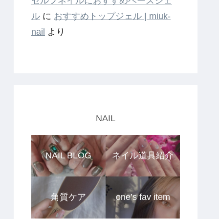
セルフネイルにおすすめベースジェ
ル
に
おすすめトップジェル | miuk-
nail
より
NAIL
NAIL BLOG
ネイル道具紹介
角質ケア
one’s fav item