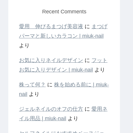
Recent Comments
愛用 伸びるまつげ美容液
に
まつげ
パーマと新しいカラコン | miuk-nail
より
お気に入りネイルデザイン
に
フット
お気に入りデザイン | miuk-nail
より
株って何？
に
株を始める前に | miuk-
nail
より
ジェルネイルのオフの仕方
に
愛用ネ
イル用品 | miuk-nail
より