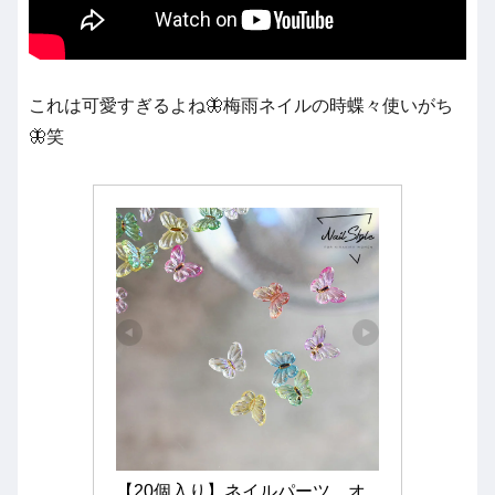
これは可愛すぎるよね🦋梅雨ネイルの時蝶々使いがち
🦋笑
【20個入り】ネイルパーツ　オ