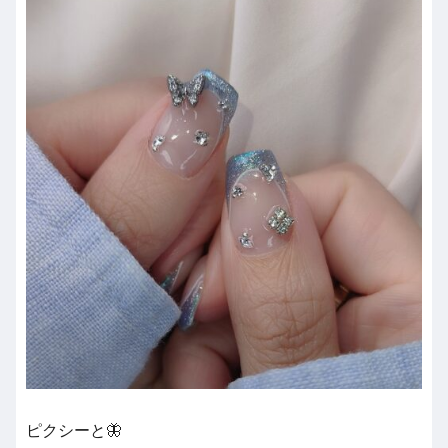
ピクシーと🦋‪