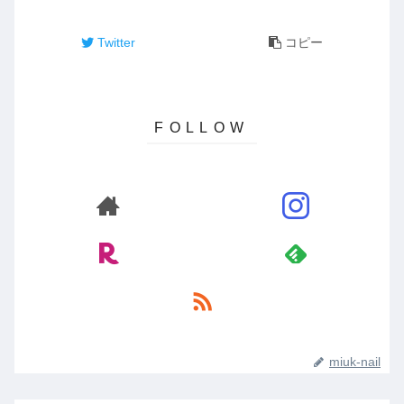
Twitter
コピー
miuk-nail