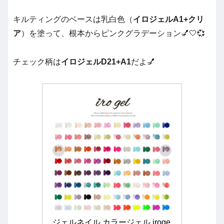
キルティングのベースは乳白色（
イロジェルA1+クリ
ア
）を塗って、根本からピンクグラデーション💅🤍💞
チェック柄は
イロジェルD21+A1
だよ💅
ジェルネイル カラージェル iroge