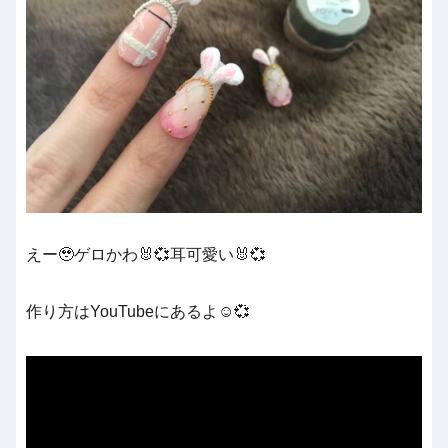
えー🥹ゲロかわ🐰💞耳可愛い🐰💞
作り方はYouTubeにあるよ☺️💞