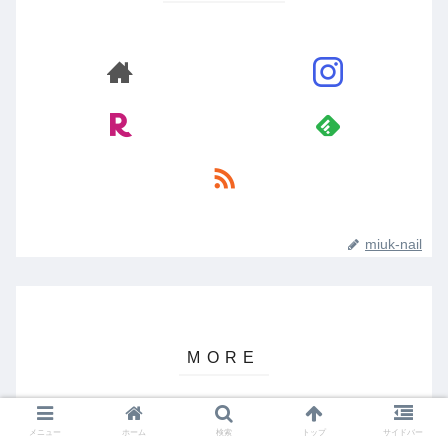
miuk-nail
メニュー
ホーム
検索
トップ
サイドバー
2023年買って良かったネイルア
NAIL BLOG