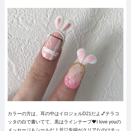
カラーの方は、耳の中はイロジェルD21だよ💅テラコ
ッタの白で書いてて、黒はラインテープ🖤I love youの
メッセージもシールだよ🐰🤍先端がクリアなのはチッ