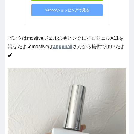
Yahoo!ショッピングで見る
ピンクはmostiveジェルの薄ピンクにイロジェルA11を
混ぜたよ💅mostiveは
angenail
さんから提供で頂いたよ
💅