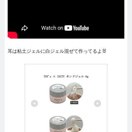
耳は粘土ジェルに白ジェル混ぜて作ってるよ🐰