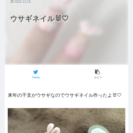
2022.12.15
ウサギネイル🐰🤍
Twitter
コピー
来年の干支がウサギなのでウサギネイル作ったよ🐰🤍