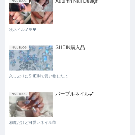
Autumn Nail Design
NAIL BLOG
秋ネイル💅🤎🖤
SHEIN購入品
NAIL BLOG
久しぶりにSHEINで買い物したよ
パープルネイル💅
NAIL BLOG
邪魔だけど可愛いネイル🦋