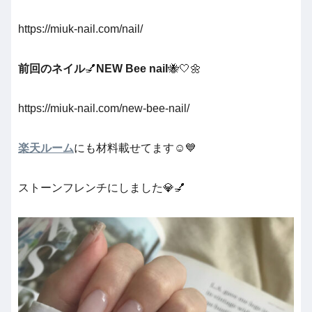
https://miuk-nail.com/nail/
前回のネイル
💅
NEW Bee nail
🐝🤍🌼
https://miuk-nail.com/new-bee-nail/
楽天ルーム
にも材料載せてます☺️💙
ストーンフレンチにしました💎💅