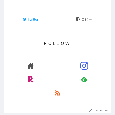
Twitter
コピー
miuk-nail