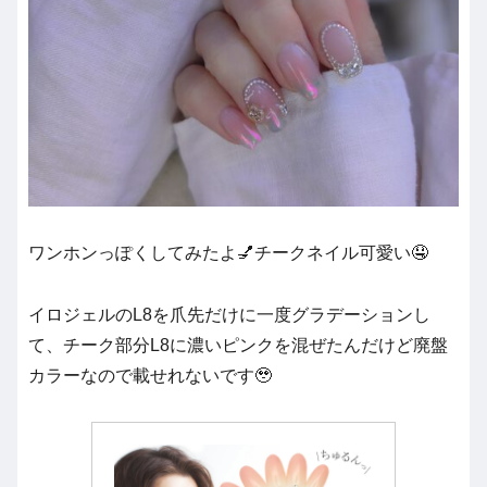
ワンホンっぽくしてみたよ💅チークネイル可愛い🤤
イロジェルのL8を爪先だけに一度グラデーションし
て、チーク部分L8に濃いピンクを混ぜたんだけど廃盤
カラーなので載せれないです🥹