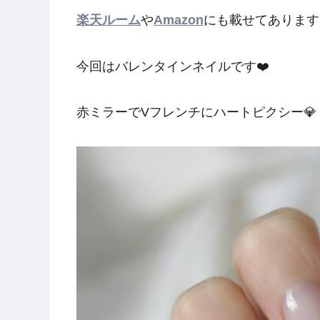
楽天ルーム
や
Amazon
にも載せてあります
今回はバレンタインネイルです❤️
赤ミラーでVフレンチにハートピクシー💎