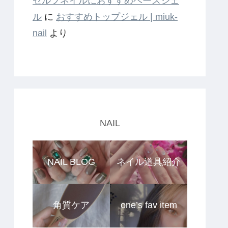
セルフネイルにおすすめベースジェ
ル
に
おすすめトップジェル | miuk-
nail
より
NAIL
NAIL BLOG
ネイル道具紹介
角質ケア
one’s fav item