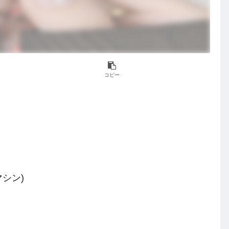
コピー
マシン)