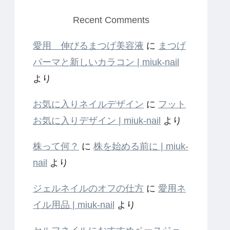
Recent Comments
愛用 伸びるまつげ美容液
に
まつげ
パーマと新しいカラコン | miuk-nail
より
お気に入りネイルデザイン
に
フット
お気に入りデザイン | miuk-nail
より
株って何？
に
株を始める前に | miuk-
nail
より
ジェルネイルのオフの仕方
に
愛用ネ
イル用品 | miuk-nail
より