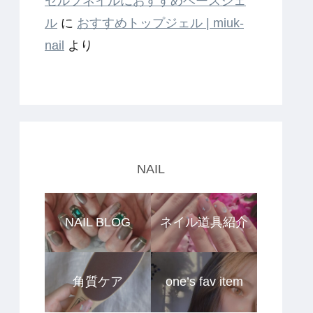
セルフネイルにおすすめベースジェ
ル
に
おすすめトップジェル | miuk-
nail
より
NAIL
NAIL BLOG
ネイル道具紹介
角質ケア
one’s fav item