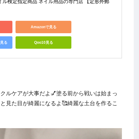
イル検定指定商品 ネイル用品の専門店 【定形外郵
Amazonで見る
で見る
Qoo10見る
クルケアが大事だよ💅塗る前から戦いは始まっ
ると見た目が綺麗になるよ🥰綺麗な土台を作るこ