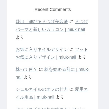
Recent Comments
愛用 伸びるまつげ美容液
に
まつげ
パーマと新しいカラコン | miuk-nail
より
お気に入りネイルデザイン
に
フット
お気に入りデザイン | miuk-nail
より
株って何？
に
株を始める前に | miuk-
nail
より
ジェルネイルのオフの仕方
に
愛用ネ
イル用品 | miuk-nail
より