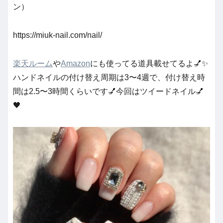
ン）
https://miuk-nail.com/nail/
楽天ルーム
や
Amazon
にも使ってる道具載せてるよ💅✨
ハンドネイルの付け替え周期は3〜4週で、付け替え時
間は2.5〜3時間くらいです💅今回はツイードネイル💅
🖤