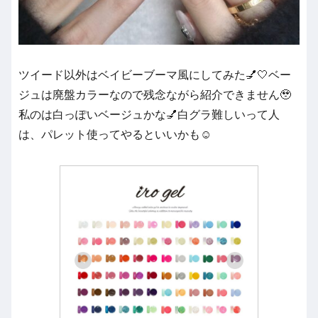
ツイード以外はベイビーブーマ風にしてみた💅🤍ベー
ジュは廃盤カラーなので残念ながら紹介できません🥹
私のは白っぽいベージュかな💅白グラ難しいって人
は、パレット使ってやるといいかも☺️