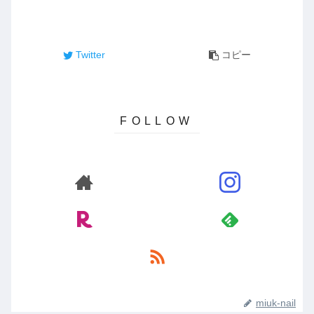
Twitter
コピー
miuk-nail