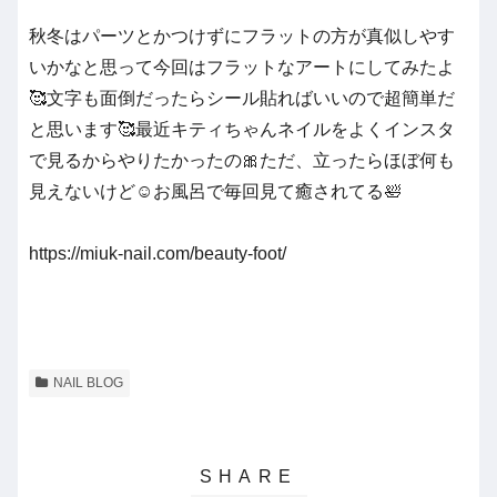
秋冬はパーツとかつけずにフラットの方が真似しやす
いかなと思って今回はフラットなアートにしてみたよ
🥰文字も面倒だったらシール貼ればいいので超簡単だ
と思います🥰最近キティちゃんネイルをよくインスタ
で見るからやりたかったの🎀ただ、立ったらほぼ何も
見えないけど☺️お風呂で毎回見て癒されてる🛀
https://miuk-nail.com/beauty-foot/
NAIL BLOG