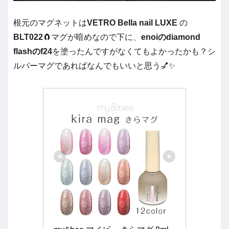
根元のマグネットは
VETRO Bella nail LUXE
の
BLT022
🧲マグが暗めなので下に、
enoiのdiamond
flashのf24
を塗ったんですがなくてもよかったかも？シ
ルバーマグであればなんでもいいと思う💅✨