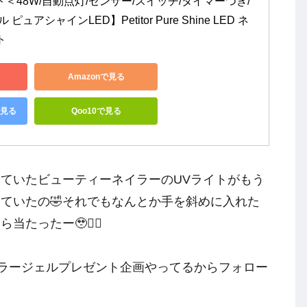
＜48W/自動点灯/センサー/スイッチ/タイマーつき/
ュアシャインLED】Petitor Pure Shine LED ネ
ト
Amazonで見る
で見る
Qoo10で見る
っていたビューティーネイラーのUVライトがもう
っていたの🤣それでもなんとか手を斜めに入れた
たったー🥹❤️‍🔥
カラージェルプレゼント企画やってるからフォロー