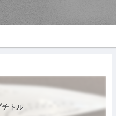
G
YouTube
楽天ROOM
す
プチトル