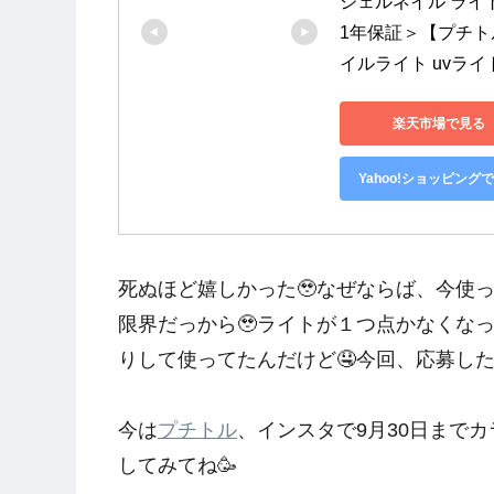
ジェルネイル ライト
1年保証＞【プチトル ピ
イルライト uvライ
楽天市場で見る
Yahoo!ショッピング
死ぬほど嬉しかった🥹なぜならば、今使
限界だっから🥹ライトが１つ点かなくな
りして使ってたんだけど🤤今回、応募したら当
今は
プチトル
、インスタで9月30日まで
してみてね🥳