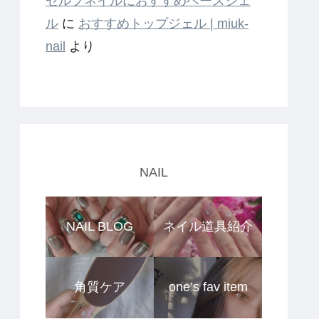
セルフネイルにおすすめベースジェ
ル
に
おすすめトップジェル | miuk-
nail
より
NAIL
NAIL BLOG
ネイル道具紹介
角質ケア
one’s fav item