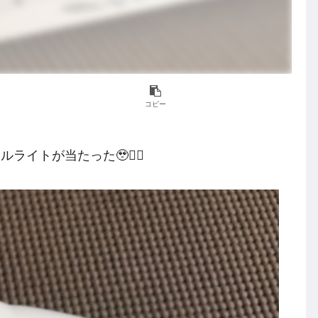
コピー
イトが当たった🥹❤️‍🔥