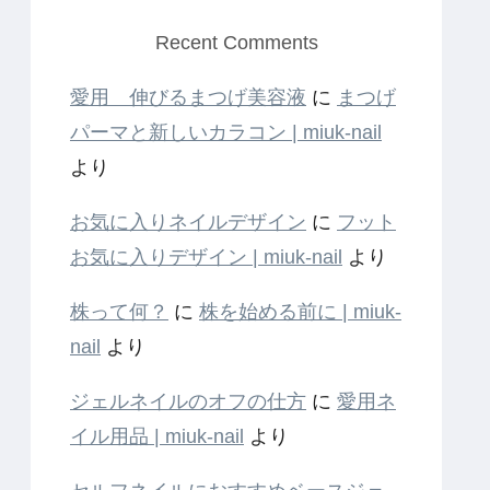
Recent Comments
愛用 伸びるまつげ美容液
に
まつげ
パーマと新しいカラコン | miuk-nail
より
お気に入りネイルデザイン
に
フット
お気に入りデザイン | miuk-nail
より
株って何？
に
株を始める前に | miuk-
nail
より
ジェルネイルのオフの仕方
に
愛用ネ
イル用品 | miuk-nail
より