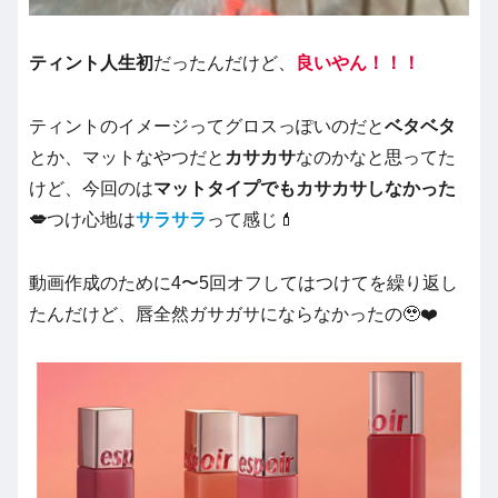
ティント人生初
だったんだけど、
良いやん！！！
ティントのイメージってグロスっぽいのだと
ベタベタ
とか、マットなやつだと
カサカサ
なのかなと思ってた
けど、今回のは
マットタイプでもカサカサしなかった
💋
つけ心地は
サラサラ
って感じ💄
動画作成のために4〜5回オフしてはつけてを繰り返し
たんだけど、唇全然ガサガサにならなかったの🥹❤️