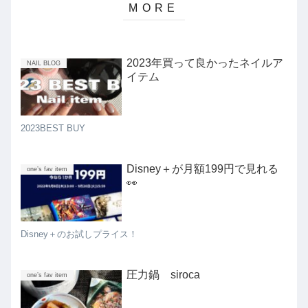
2023年買って良かったネイルア
NAIL BLOG
イテム
2023BEST BUY
Disney＋が月額199円で見れる
one’s fav item
👀
Disney＋のお試しプライス！
圧力鍋 siroca
one’s fav item