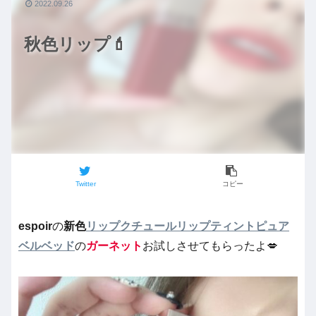
2022.09.26
秋色リップ💄
Twitter
コピー
espoir
の
新色
リップクチュールリップティントピュア
ベルベッド
の
ガーネット
お試しさせてもらったよ💋