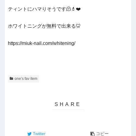
ティントにハマりそうです🫠💄❤️
ホワイトニングが無料で出来る🦷
https://miuk-nail.com/whitening/
one’s fav item
Twitter
コピー