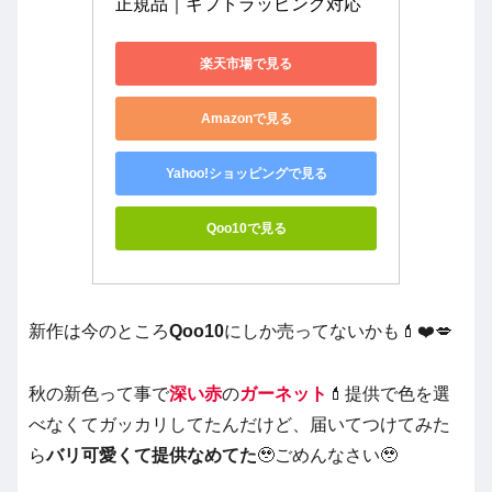
正規品｜ギフトラッピング対応
楽天市場で見る
Amazonで見る
Yahoo!ショッピングで見る
Qoo10で見る
新作は今のところ
Qoo10
にしか売ってないかも💄❤️💋
秋の新色って事で
深い赤
の
ガーネット
💄提供で色を選
べなくてガッカリしてたんだけど、届いてつけてみた
ら
バリ可愛くて提供なめてた
🥹ごめんなさい🥹