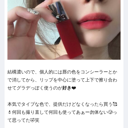
結構濃いので、個人的には唇の色をコンシーラーとか
で消してから、リップを中心に塗って上下で擦り合わ
せてグラデっぽく使うのが
好き❤️
本気でタイプな色で、提供だけどなくなったら買う🥰
💄何回も撮り直して何回も使ってあぁー勿体ない🥲っ
て思ってた🤣笑