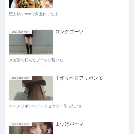
圧力鍋sirocaで角煮作ったよ
ロングブーツ
one’s fav item
メガ割で頼んだブーツが届いた
手作りベロアリボン🎀
one’s fav item
ベロアリボンヘアアクセサリー作ったよ🎀
まつげパーマ
one’s fav item