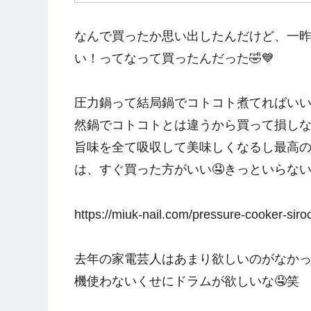
なんで買ったか思い出したんだけど、一
い！ってなって買ったんだった🤣💙
圧力鍋って結局鍋でコトコト煮てればい
然鍋でコトコトとは違うから買って損しな
旨味を全て吸収して美味しくなるし最高の
は、すぐ買った方がいい🤤きっといらない
https://miuk-nail.com/pressure-cooker-siro
去年の家電芸人はあまり欲しいのがなかっ
機使わないくせにドラムが欲しいな🤤笑