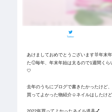
Twitter
あけましておめでとうございます🐰年末
た🙂毎年、年末年始は太るので1週間くら
🤍
去年のうちにブログで書きたかったけど、書
買ってよかった物紹介☺️ネイルはしたけど
2022年買ってよかったネイル道具💅