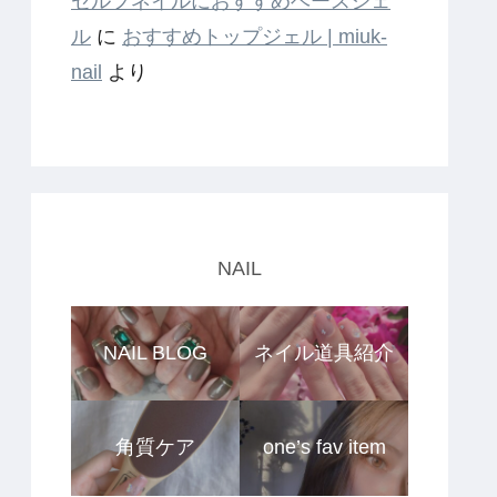
セルフネイルにおすすめベースジェ
ル
に
おすすめトップジェル | miuk-
nail
より
NAIL
NAIL BLOG
ネイル道具紹介
角質ケア
one’s fav item