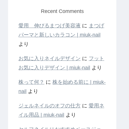
Recent Comments
愛用 伸びるまつげ美容液
に
まつげ
パーマと新しいカラコン | miuk-nail
より
お気に入りネイルデザイン
に
フット
お気に入りデザイン | miuk-nail
より
株って何？
に
株を始める前に | miuk-
nail
より
ジェルネイルのオフの仕方
に
愛用ネ
イル用品 | miuk-nail
より