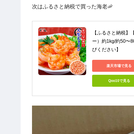
次はふるさと納税で買った海老🦐
【ふるさと納税】
ー）約1kg/約50
びください】
楽天市場で見る
Qoo10で見る