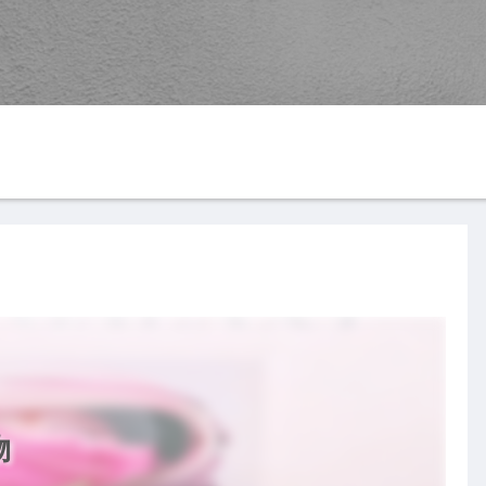
G
YouTube
楽天ROOM
す
物