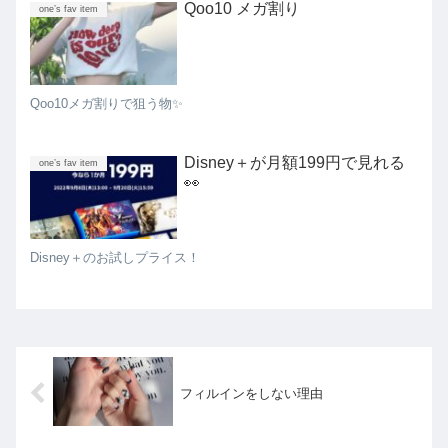
Qoo10 メガ割り
one’s fav item
Qoo10メガ割りで狙う物✨
Disney＋が月額199円で見れる
one’s fav item
👀
Disney＋のお試しプライス！
フィルインをしない理由