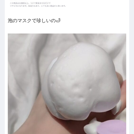
泡のマスクで珍しいの🛁