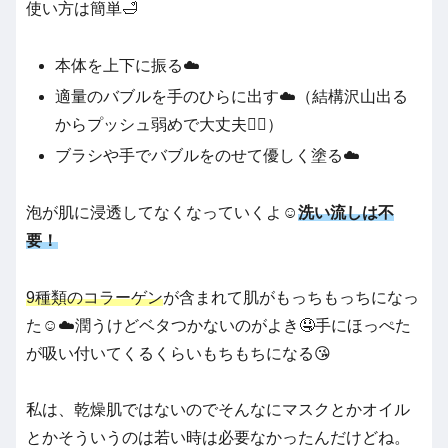
使い方は簡単🛁
本体を上下に振る☁️
適量のバブルを手のひらに出す☁️（結構沢山出る
からプッシュ弱めで大丈夫🙆‍♀️）
ブラシや手でバブルをのせて優しく塗る☁️
泡が肌に浸透してなくなっていくよ☺️
洗い流しは不
要
！
9種類のコラーゲン
が含まれて肌がもっちもっちになっ
た☺️☁️潤うけどベタつかないのがよき🤤手にほっぺた
が吸い付いてくるくらいもちもちになる😘
私は、乾燥肌ではないのでそんなにマスクとかオイル
とかそういうのは若い時は必要なかったんだけどね。