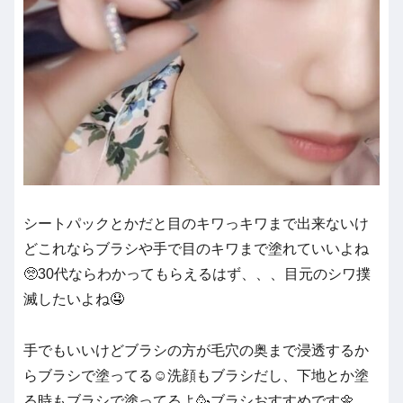
シートパックとかだと目のキワっキワまで出来ないけ
どこれならブラシや手で目のキワまで塗れていいよね
🥺30代ならわかってもらえるはず、、、目元のシワ撲
滅したいよね🤤
手でもいいけどブラシの方が毛穴の奥まで浸透するか
らブラシで塗ってる☺️洗顔もブラシだし、下地とか塗
る時もブラシで塗ってるよ🥳ブラシおすすめです🌼