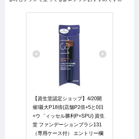
【資生堂認定ショップ】4/20開
催!最大P18倍(店舗P2倍+5と0日
+ウ゛ィッセル勝利P+SPU) 資生
堂 ファンデーションブラシ131
（専用ケース付） エントリー欄