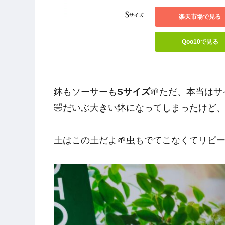
楽天市場で見る
Qoo10で見る
鉢もソーサーも
Sサイズ
🌱ただ、本当は
🤣だいぶ大きい鉢になってしまったけど
土はこの土だよ🌱虫もでてこなくてリピー