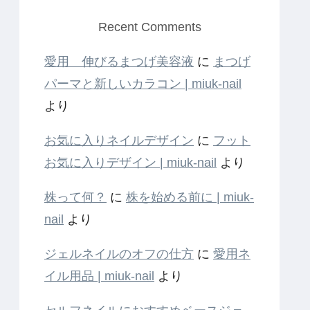
Recent Comments
愛用 伸びるまつげ美容液
に
まつげ
パーマと新しいカラコン | miuk-nail
より
お気に入りネイルデザイン
に
フット
お気に入りデザイン | miuk-nail
より
株って何？
に
株を始める前に | miuk-
nail
より
ジェルネイルのオフの仕方
に
愛用ネ
イル用品 | miuk-nail
より