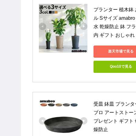
プランター 植木鉢 
ル Sサイズ amabr
水 乾燥防止 鉢 フ
内 ギフト おしゃれ
楽天市場で見る
Qoo10で見る
受皿 鉢皿 プランタ
ブロ アートストーン S
プレゼント ギフト 
燥防止