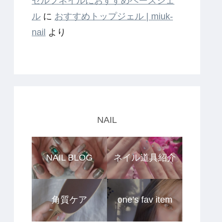
セルフネイルにおすすめベースジェ
ル
に
おすすめトップジェル | miuk-
nail
より
NAIL
NAIL BLOG
ネイル道具紹介
角質ケア
one’s fav item