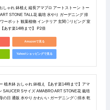
おしゃれ 鉢植え 縦長アマブロ アートストーン トー
o ART STONE TALL花 栽培 水やり ガーデニング 排
ラワーポット 観葉植物 インテリア 玄関◇リビング 室
 【あす楽14時まで】 P2倍
Amazonで見る
Yahoo!ショッピングで見る
ー 植木鉢 おしゃれ 鉢植え 【あす楽14時まで】アマ
AUCER Sサイズ AMABRO ART STONE花 栽培 
母の日 通販 水やり かわいい ガーデニング◇排水 乾