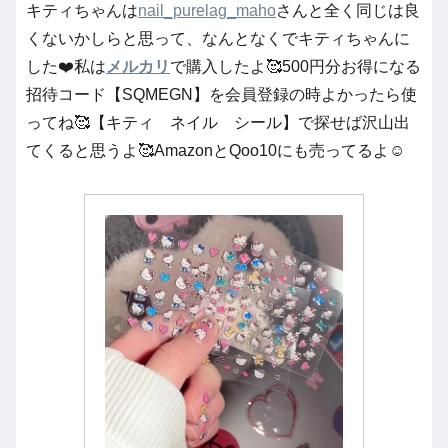
キティちゃんは
nail_purelag_maho
さんと全く同じは良
くないかしらと思って、なんとなくでキティちゃんに
した❤️私は
メルカリ
で購入したよ🥰500円分お得になる
招待コード【SQMEGN】を会員登録の時よかったら使
ってね🥰【キティ ネイル シール】で探せば沢山出
てくると思うよ🥰AmazonとQoo10にも売ってるよ☺️