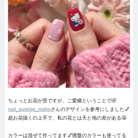
ちょっとお花が歪ですが、ご愛嬌ということで🤣
nail_purelag_maho
さんのデザインを参考にしました💅
超お花描くの上手で、私の花とは天と地の差がある🤤
カラーは混ぜて作ってます💅廃盤のカラーも使ってる